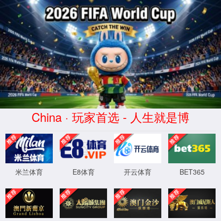
CHINA·6600公海彩船app
下载-品牌官网
学院首页
主页
>
师资队伍
公海彩船6600官网