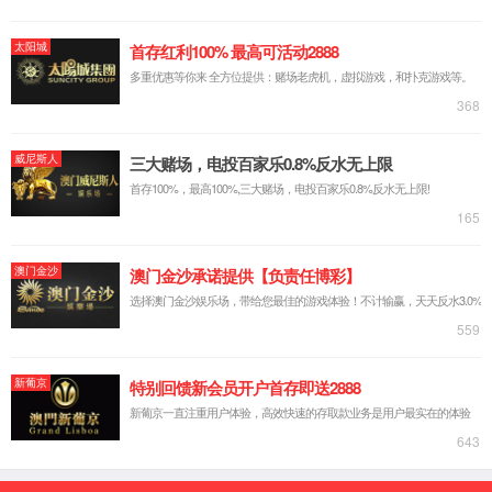
多旦
阅读次数：
1862
多旦(1963-)，藏族，教授，硕士生导师、省
级骨干教师。现任青海师范大学6600公海彩
admin
船app下载藏语言文学系主任，是藏语言文学
05-23
国家级特色专业建设项目、《藏族古代文
学…
read more
公保拉旦
阅读次数：
1335
公保拉旦（1964-），藏族，教授，校级骨干
教师，硕士生导师。长期从事物理学藏汉双
admin