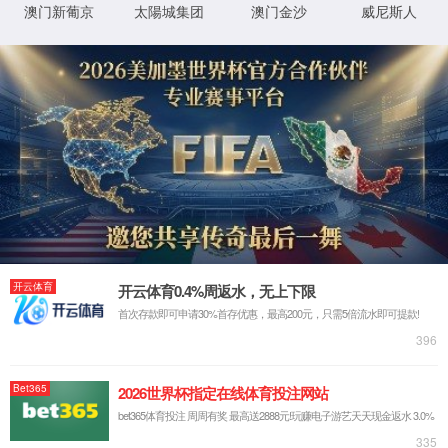
师资队伍
索南东主
人才培养
阅读次数：
1929
教育教学
索南东主（1965-），男，藏族，博士，教
授，硕士生导师。现任青海师范大学6600公
科学研究
admin
海彩船app下载藏文系语言教研室主任。留学
05-23
日本。主要从事古典藏语及藏族宗教史教学
教学资源
与…
read more
扎保
阅读次数：
1559
扎保（1963-），藏族，教授，校级优秀教
师，硕士生导师，藏语言文学国家级特色专
admin
业建设项目骨干成员之一。主要从事藏族民
05-23
俗学教学与研究工作，发表先30余篇
学…
read more