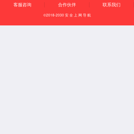
语教学及研究工作，多次参与藏、青、川、
05-23
甘、滇五省区物理学藏文名词术语和…
read
more
扎布
阅读次数：
5845
扎布（1963-），藏族，博士，教授，陕西师
范大学兼职博士生导师，青海师范大学博士
admin
生导师、硕士生导师，新世纪优秀人才支持
05-23
计划入选者，青海省优秀专业技术人…
read
more
桑本太
阅读次数：
1710