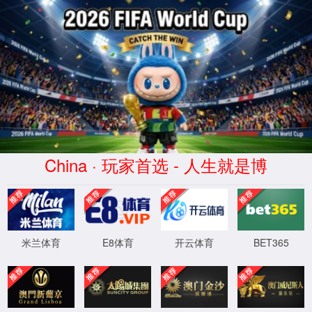
CHINA·6600公海彩船app
下载-品牌官网
学院首页
6600公海彩船app下载开展中
公海彩船6600官网
华人民共和国成立75周年