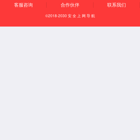
活动前，机关党支部书记刘云峰老师为参加
师生上了一堂生动的党课。通过观看影片，师生
们更加深入地了解抗美援朝战争的艰辛与伟大，
更加深刻领悟到和平的来之不易，也更坚定了传
承红色精神、勇担时代使命的信念与决心。