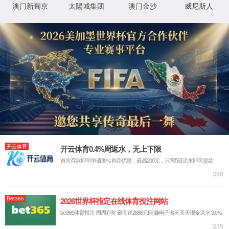
——“缅怀先烈，感恩奋进”爱国
师资队伍
主义教育电影党课活动
人才培养
教育教学
主页
>
新闻
>
科学研究
教学资源
为庆祝中华人民共和国成立
75
周年，弘扬爱
国主义精神，铭记历史，传承红色基因，6600公
海彩船app下载机关党支部联合三、六号学生社
区举办《志愿军存亡之战》观影活动。